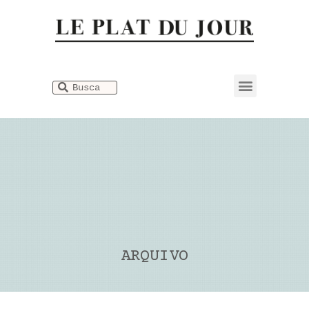
Dicionário Gastronômico
ARQUIVO