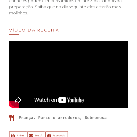
cannelés podem ser consumidos em até 3 dias depois da
preparação. Saiba que no dia seguinte eles estarão mais
molinhos.
VÍDEO DA RECEITA
França
,
Paris e arredores
,
Sobremesa
Print
Email
Facebook