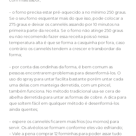
– o forno precisa estar pré-aquecido a no mínimo 250 graus.
Se o seu forno esquentar mais do que isso, pode colocar a
275 graus e deixar os cannelés assando por 10 minutos na
primeira parte da receita. Se o forno não atinge 250 graus
eu não recomendo fazer essa receita pois só nessa
temperatura alta é que se forma a casquinha por fora, caso
contrário os cannelés tendem a crescer e transbordar da
forma;
– por conta das ondinhas da forma, é bem comum as
pessoas encontrarem problemas para desenformá-los. O
uso do spray para untar facilita bastante porém untar cada
uma delas com manteiga derretida, com um pincel,
também funciona. No método tradicional usa-se cera de
abelha derretida para untar as formas de cobre. A dica para
que soltem fácil em qualquer método é desenformá-los
ainda quentes;
– espere os cannelés ficarem mais frios (ou mornos) para
servir. Os alvéolos se formam conforme eles vão esfriando;
– Vale a pena comprar 12 forminhas para poder assar tudo