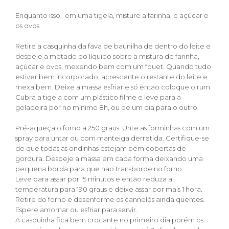
Enquanto isso, em uma tigela, misture a farinha, o açúcar e
os ovos.
Retire a casquinha da fava de baunilha de dentro do leite e
despeje a metade do líquido sobre a mistura de farinha,
açúcar e ovos, mexendo bem com um fouet. Quando tudo
estiver bem incorporado, acrescente o restante do leite e
mexa bem. Deixe a massa esfriar e só então coloque o rum.
Cubra a tigela com um plástico filme e leve para a
geladeira por no mínimo 8h, ou de um dia para o outro.
Pré-aqueça o forno a 250 graus. Unte as forminhas com um
spray para untar ou com manteiga derretida. Certifique-se
de que todas as ondinhas estejam bem cobertas de
gordura. Despeje a massa em cada forma deixando uma
pequena borda para que não transborde no forno.
Leve para assar por 15 minutos e então reduza a
temperatura para 190 graus e deixe assar por mais 1 hora.
Retire do forno e desenforme os cannelés ainda quentes.
Espere amornar ou esfriar para servir.
A casquinha fica bem crocante no primeiro dia porém os