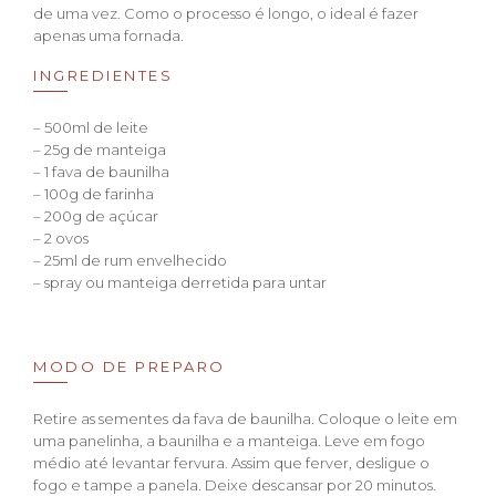
de uma vez. Como o processo é longo, o ideal é fazer
apenas uma fornada.
INGREDIENTES
– 500ml de leite
– 25g de manteiga
– 1 fava de baunilha
– 100g de farinha
– 200g de açúcar
– 2 ovos
– 25ml de rum envelhecido
– spray ou manteiga derretida para untar
MODO DE PREPARO
Retire as sementes da fava de baunilha. Coloque o leite em
uma panelinha, a baunilha e a manteiga. Leve em fogo
médio até levantar fervura. Assim que ferver, desligue o
fogo e tampe a panela. Deixe descansar por 20 minutos.