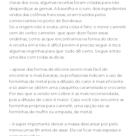
claras dos ovos, algumas receitas foram criadas para não
desperdiçar as gemas. A baunilha e o rum, dois ingredientes
vindos das colônias francesas, eram trazidos pelos
comerciantes no porto de Bordeaux.
Se a origem não é exata, uma coisa é fato: o nome cannelé
vem do verbo canneler, que quer dizer fazer essas
ondinhas, como as que encontramos na forma do doce.
A receita em si não é difícil porém é preciso seguir à risca
algumas regrinhas para que tudo dê certo. Segue então
uma lista com todas as dicas:
– apesar das formas de silicone serem mais fácil de
encontrar e mais baratas, os profissionais indicam o uso de
forminhas de metal pois a difusão do calor é mais eficiente
e só assim se obtém uma casquinha caramelada e crocante.
Por isso que a versão em cobre é as mais recomendada,
pois a difusão de calor é maior. Caso você não encontre as
forminhas próprias para cannelé, uma opção são as
forminhas de muffin ou empada, de metal;
– é super importante deixar a massa descansar por pelo
menos umas 8h antes de assar. Ela vai ficar mais espessa e
com mais sabor;