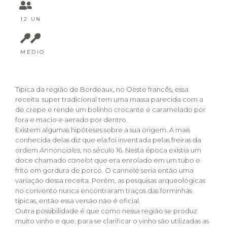
12 UN
MÉDIO
Típica da região de Bordeaux, no Oeste francês, essa
receita super tradicional tem uma massa parecida com a
de crepe e rende um bolinho crocante e caramelado por
fora e macio e aerado por dentro.
Existem algumas hipóteses sobre a sua origem. A mais
conhecida delas diz que ela foi inventada pelas freiras da
ordem
Annonciales
, no século 16. Nesta época existia um
doce chamado
canelot
que era enrolado em um tubo e
frito em gordura de porco. O cannelé seria então uma
variação dessa receita. Porém, as pesquisas arqueológicas
no convento nunca encontraram traços das forminhas
típicas, então essa versão não é oficial.
Outra possibilidade é que como nessa região se produz
muito vinho e que, para se clarificar o vinho são utilizadas as