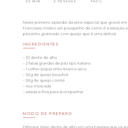
20 MIN
2 PESSOAS
FÁCIL
Neste primeiro episódio da série especial que gravei em
Franceses, mostro um pouquinho de como é a estação e 
pãozinho gratinado com queijo que é uma delícia!
INGREDIENTES
– 1/2 dente de alho
– 2 fatias grandes de pão tipo italiano
– 1 colher (sopa) vinho branco seco
– 50g de queijo beaufort
– 50g de queijo comté
– noz-moscada
– salada e frios para acompanhar
MODO DE PREPARO
Esfregue meio dente de alho em uma travessa que vá ao