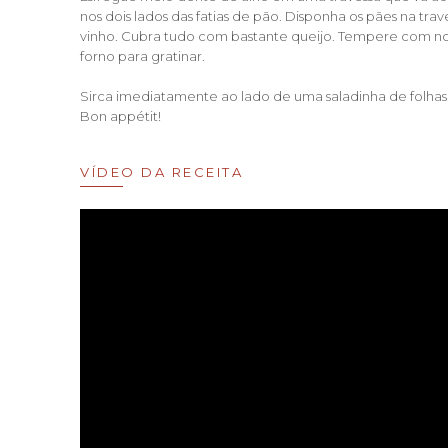
nos dois lados das fatias de pão. Disponha os pães na tra
vinho. Cubra tudo com bastante queijo. Tempere com n
forno para gratinar.
Sirca imediatamente ao lado de uma saladinha de folhas 
Bon appétit!
VÍDEO DA RECEITA