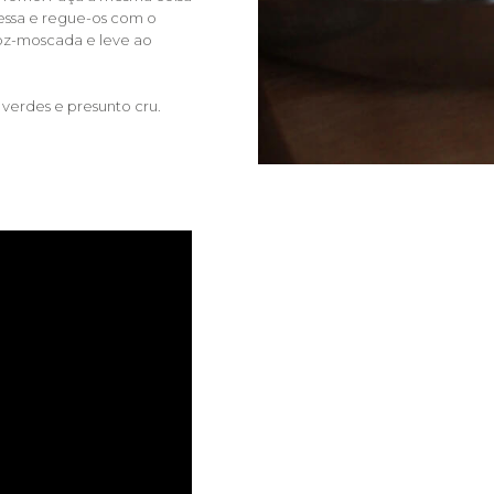
vessa e regue-os com o
oz-moscada e leve ao
verdes e presunto cru.