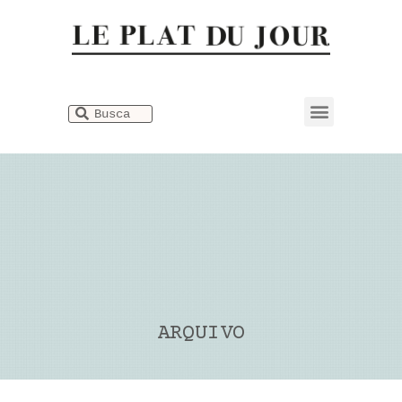
Dicionário Gastronômico
ARQUIVO