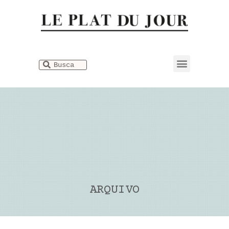
Dicionário Gastronômico
ARQUIVO