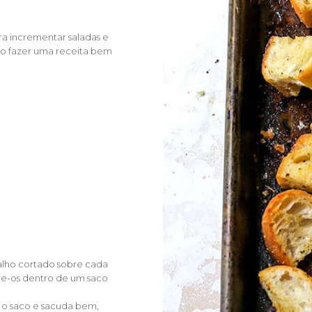
a incrementar saladas e
mo fazer uma receita bem
lho cortado sobre cada
e-os dentro de um saco
e o saco e sacuda bem,