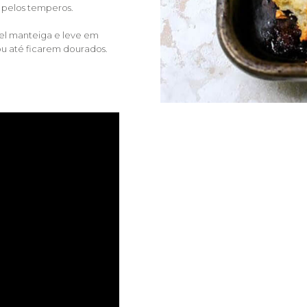
 pelos temperos.
el manteiga e leve em
ou até ficarem dourados.