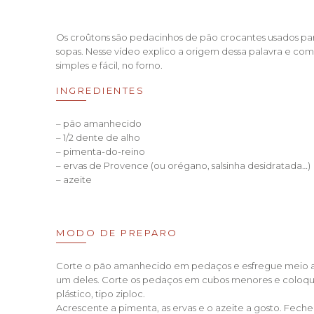
Os croûtons são pedacinhos de pão crocantes usados par
sopas. Nesse vídeo explico a origem dessa palavra e co
simples e fácil, no forno.
INGREDIENTES
– pão amanhecido
– 1/2 dente de alho
– pimenta-do-reino
– ervas de Provence (ou orégano, salsinha desidratada…)
– azeite
MODO DE PREPARO
Corte o pão amanhecido em pedaços e esfregue meio a
um deles. Corte os pedaços em cubos menores e coloqu
plástico, tipo ziploc.
Acrescente a pimenta, as ervas e o azeite a gosto. Fech