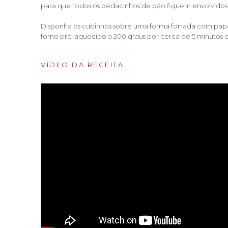
para que todos os pedacinhos de pão fiquem envolvidos
Disponha os cubinhos sobre uma forma forrada com pap
forno pré-aquecido a 200 graus por cerca de 5 minutos 
VÍDEO DA RECEITA