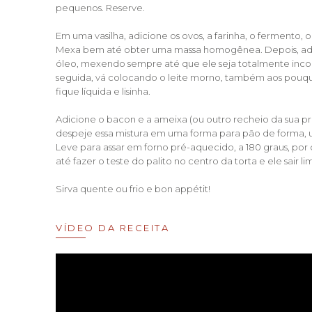
pequenos. Reserve.
Em uma vasilha, adicione os ovos, a farinha, o fermento, o
Mexa bem até obter uma massa homogênea. Depois, adi
óleo, mexendo sempre até que ele seja totalmente inc
seguida, vá colocando o leite morno, também aos pouqu
fique líquida e lisinha.
Adicione o bacon e a ameixa (ou outro recheio da sua p
despeje essa mistura em uma forma para pão de forma, 
Leve para assar em forno pré-aquecido, a 180 graus, por
até fazer o teste do palito no centro da torta e ele sair li
Sirva quente ou frio e bon appétit!
VÍDEO DA RECEITA