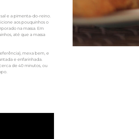
 sal e a pimenta-do-reino.
cione aos pouquinhos o
orporado na massa. Em
inhos, até que a massa
referência), mexa bem, e
untada e enfarinhada.
 cerca de 40 minutos, ou
mpo.