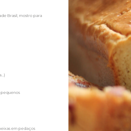
de Brasil, mostro para
a…)
s pequenos
meixas em pedaços