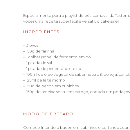
Especialmente para a playlist de pós-carnaval da Tastema
vocês uma receita super fácil e versátil, o cake salé!
INGREDIENTES
– 3 ovos
– 150g de farinha
– 1 colher (sopa) de fermento em pó
– 1 pitada de sal
– 1 pitada de pimenta-do-reino
– 100ml de óleo vegetal de sabor neutro (tipo soja, canol
– 125ml de leite morno
– 150g de bacon em cubinhos
– 150g de ameixa seca sem caroço, cortada em pedaço
MODO DE PREPARO
Comece fritando o bacon em cubinhos e cortando as a