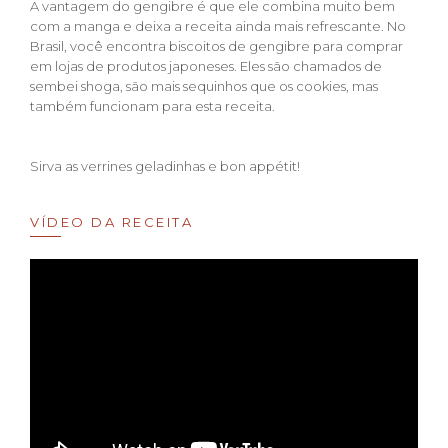
A vantagem do gengibre é que ele combina muito bem
com a manga e deixa a receita ainda mais refrescante. No
Brasil, você encontra biscoitos de gengibre para comprar
em lojas de produtos japoneses. Eles são chamados de
sembei shoga, são mais sequinhos que os cookies, mas
também funcionam para esta receita.
Sirva as verrines geladinhas e bon appétit!
VÍDEO DA RECEITA