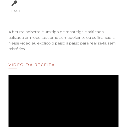
FÁCIL
A beurre noisette é um tipo de manteiga clarificada
utilizada em receitas como as madeleines ou os financiers.
Nesse vídeo eu explico o passo a passo para realizá-la, sem
mistérios!
VÍDEO DA RECEITA